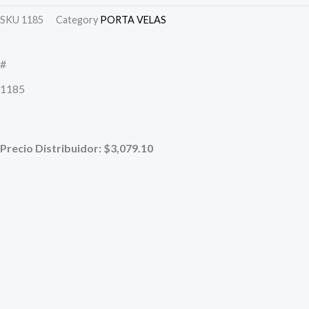
original
actual
SKU
1185
Category
PORTA VELAS
era:
es:
#
$6.100,00.
$3.959,00.
1185
Precio Distribuidor: $3,079.10