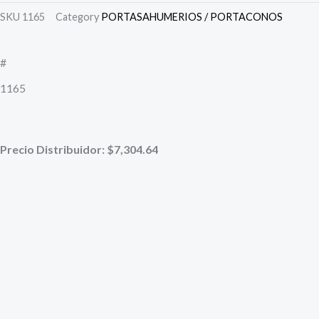
original
actual
SKU
1165
Category
PORTASAHUMERIOS / PORTACONOS
era:
es:
#
$13.700,00.
$8.788,00.
1165
Precio Distribuidor: $7,304.64