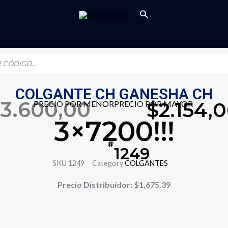
Buscar
COLGANTE CH GANESHA CH
$
3.600,00
$
2.154,
PRECIO POR MENOR
PRECIO POR MAYOR
3×7200!!!
EL
#
1249
PRECIO
SKU
1249
Category
COLGANTES
Precio Distribuidor: $1,675.39
ORIGIN