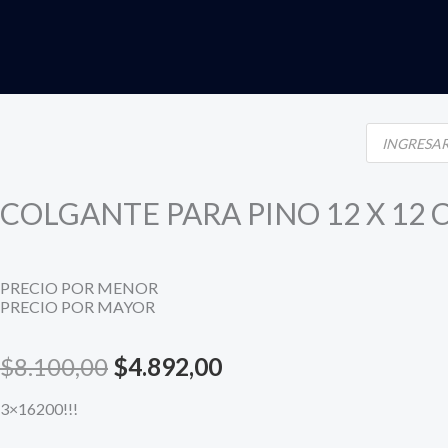
Ir
al
contenido
Products
search
COLGANTE PARA PINO 12 X 12 
PRECIO POR MENOR
PRECIO POR MAYOR
El
El
$
8.100,00
$
4.892,00
precio
precio
3×16200!!!