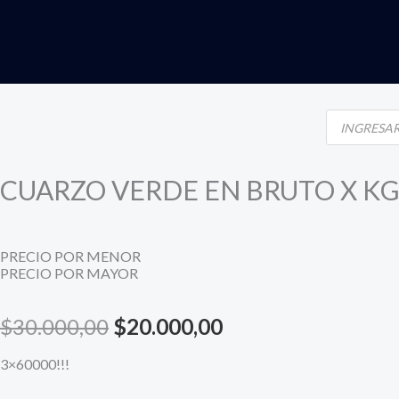
Ir
al
contenido
Products
search
CUARZO VERDE EN BRUTO X K
PRECIO POR MENOR
PRECIO POR MAYOR
Original
Current
$
30.000,00
$
20.000,00
price
price
3×60000!!!