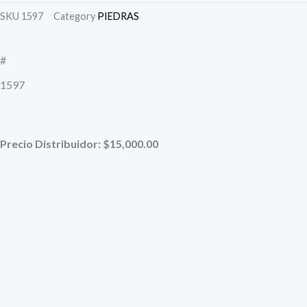
was:
is:
SKU
1597
Category
PIEDRAS
$30.000,00.
$20.000,00.
#
1597
Precio Distribuidor: $15,000.00