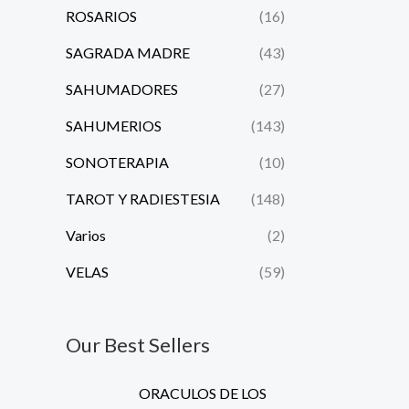
ROSARIOS
(16)
SAGRADA MADRE
(43)
SAHUMADORES
(27)
SAHUMERIOS
(143)
SONOTERAPIA
(10)
TAROT Y RADIESTESIA
(148)
Varios
(2)
VELAS
(59)
Our Best Sellers
O
C
ORACULOS DE LOS
r
u