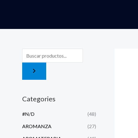
Ir
al
contenido
Categories
#N/D
(48)
AROMANZA
(27)