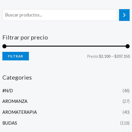
Filtrar por precio
Precio:
$2.100
—
$207.150
FILTRAR
Categories
#N/D
(48)
AROMANZA
(27)
AROMATERAPIA
(40)
BUDAS
(118)