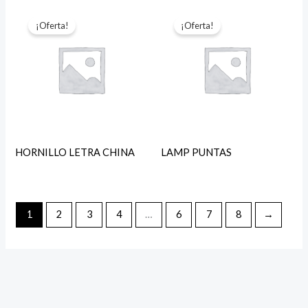
¡Oferta!
¡Oferta!
HORNILLO LETRA CHINA
LAMP PUNTAS
1
2
3
4
…
6
7
8
→