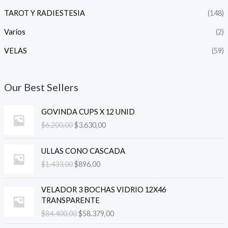
TAROT Y RADIESTESIA
(148)
Varios
(2)
VELAS
(59)
Our Best Sellers
E
E
GOVINDA CUPS X 12 UNID
l
l
$
6.200,00
$
3.630,00
p
p
r
r
E
E
e
e
ULLAS CONO CASCADA
l
l
c
c
$
1.433,00
$
896,00
p
p
i
i
r
r
o
o
E
E
e
e
VELADOR 3 BOCHAS VIDRIO 12X46
o
a
l
l
c
c
TRANSPARENTE
r
c
p
p
i
i
$
84.400,00
$
58.379,00
i
t
r
r
o
o
g
u
e
e