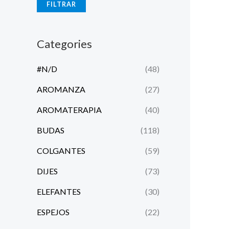
FILTRAR
Categories
#N/D
(48)
AROMANZA
(27)
AROMATERAPIA
(40)
BUDAS
(118)
COLGANTES
(59)
DIJES
(73)
ELEFANTES
(30)
ESPEJOS
(22)