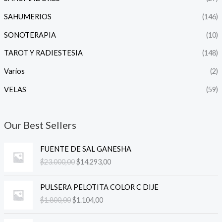
SAHUMERIOS
(146)
SONOTERAPIA
(10)
TAROT Y RADIESTESIA
(148)
Varios
(2)
VELAS
(59)
Our Best Sellers
E
E
FUENTE DE SAL GANESHA
l
l
$
23.000,00
$
14.293,00
p
p
r
r
E
E
e
e
PULSERA PELOTITA COLOR C DIJE
l
l
c
c
$
1.800,00
$
1.104,00
p
p
i
i
r
r
o
o
E
E