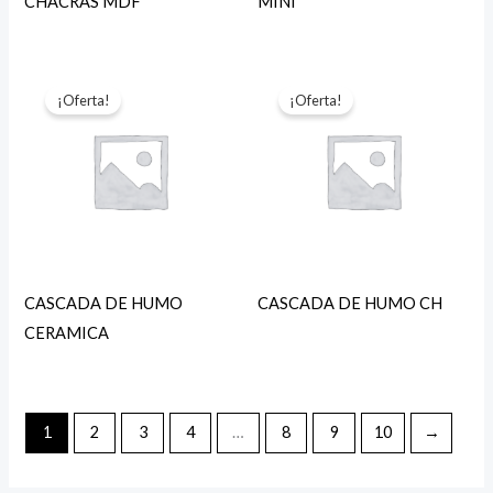
CHACRAS MDF
MINI
¡Oferta!
¡Oferta!
CASCADA DE HUMO
CASCADA DE HUMO CH
CERAMICA
1
2
3
4
…
8
9
10
→