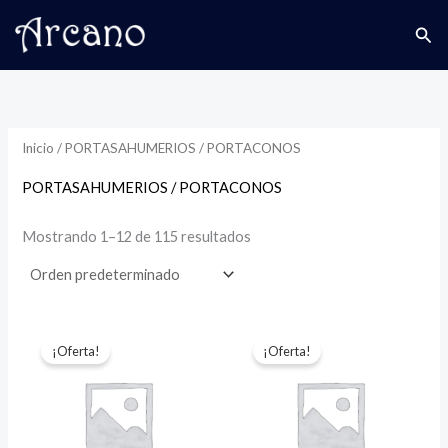
Ir
P
P
Bus
al
r
r
contenido
e
e
c
c
i
i
Inicio
/ PORTASAHUMERIOS / PORTACONOS
o
o
PORTASAHUMERIOS / PORTACONOS
í
á
Mostrando 1–12 de 115 resultados
n
x
i
i
o
o
¡Oferta!
¡Oferta!