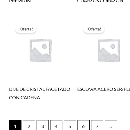
PREMIUM
CUARZOS CORAZON
¡Oferta!
¡Oferta!
DIJE DE CRISTAL FACETADO
ESCLAVA ACERO SER/FL
CON CADENA
1
2
3
4
5
6
7
→